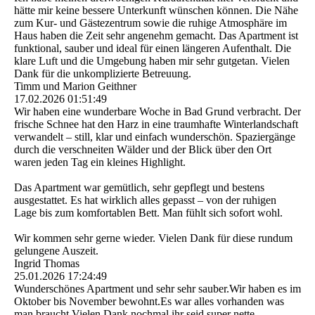
hätte mir keine bessere Unterkunft wünschen können. Die Nähe
zum Kur- und Gästezentrum sowie die ruhige Atmosphäre im
Haus haben die Zeit sehr angenehm gemacht. Das Apartment ist
funktional, sauber und ideal für einen längeren Aufenthalt. Die
klare Luft und die Umgebung haben mir sehr gutgetan. Vielen
Dank für die unkomplizierte Betreuung.
Timm und Marion Geithner
17.02.2026
01:51:49
Wir haben eine wunderbare Woche in Bad Grund verbracht. Der
frische Schnee hat den Harz in eine traumhafte Winterlandschaft
verwandelt – still, klar und einfach wunderschön. Spaziergänge
durch die verschneiten Wälder und der Blick über den Ort
waren jeden Tag ein kleines Highlight.
Das Apartment war gemütlich, sehr gepflegt und bestens
ausgestattet. Es hat wirklich alles gepasst – von der ruhigen
Lage bis zum komfortablen Bett. Man fühlt sich sofort wohl.
Wir kommen sehr gerne wieder. Vielen Dank für diese rundum
gelungene Auszeit.
Ingrid Thomas
25.01.2026
17:24:49
Wunderschönes Apartment und sehr sehr sauber.Wir haben es im
Oktober bis November bewohnt.Es war alles vorhanden was
man braucht.Vielen Dank nochmal ihr seid super nette