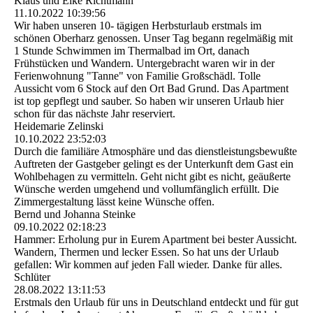
Klaus und Elke Richtmann
11.10.2022
10:39:56
Wir haben unseren 10- tägigen Herbsturlaub erstmals im
schönen Oberharz genossen. Unser Tag begann regelmäßig mit
1 Stunde Schwimmen im Thermalbad im Ort, danach
Frühstücken und Wandern. Untergebracht waren wir in der
Ferienwohnung "Tanne" von Familie Großschädl. Tolle
Aussicht vom 6 Stock auf den Ort Bad Grund. Das Apartment
ist top gepflegt und sauber. So haben wir unseren Urlaub hier
schon für das nächste Jahr reserviert.
Heidemarie Zelinski
10.10.2022
23:52:03
Durch die familiäre Atmosphäre und das dienstleistungsbewußte
Auftreten der Gastgeber gelingt es der Unterkunft dem Gast ein
Wohlbehagen zu vermitteln. Geht nicht gibt es nicht, geäußerte
Wünsche werden umgehend und vollumfänglich erfüllt. Die
Zimmergestaltung lässt keine Wünsche offen.
Bernd und Johanna Steinke
09.10.2022
02:18:23
Hammer: Erholung pur in Eurem Apartment bei bester Aussicht.
Wandern, Thermen und lecker Essen. So hat uns der Urlaub
gefallen: Wir kommen auf jeden Fall wieder. Danke für alles.
Schlüter
28.08.2022
13:11:53
Erstmals den Urlaub für uns in Deutschland entdeckt und für gut