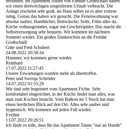
befunden. Im Apartment Ahorn von Familie Großschädl haben
wir einen dreiwöchigen sorgenfreien Urlaub verbracht. Die
Anlage erscheint sehr groß, im Haus selber ist es aber extrem
ruhig. Genau das haben wir gesucht. Die Ferienwohnung war
absolut sauber, Handtücher, Bettwäsche, Seife, Föhn alles da.
Küche vollausgestattet, sogar mit Geschirrspüler. Das macht die
Selbstversorgung sehr bequem. Wir kommen im nächsten
Sommer wieder. Ein großes Dankeschön an die Femilie
Großschädl
Gitte und Fred Schubert
24.08.2022
20:58:34
Hammer, wir kommen gerne wieder.
Reinhard
17.07.2022
11:27:45
Unsere Erwartungen wurden mehr als übertroffen.
Peter und Swenja Schröder
14.07.2022
01:55:29
Wir sind sehr begeistert vom Apartment Fichte. Sehr
komfortabel eingerichtet, in der Küche findet man alles, was
man zum Kochen braucht. Vom Balkon im 5 Stock hat man
einen herrlichen Blick auf den Ort. Alles sehr sauber und
hygienisch. Wir kommen auf jeden Fall wieder.
Eveline
13.07.2022
20:26:51
Ich finde es tolle, dass Ihr das Apartment Tanne "nur an Hunde"